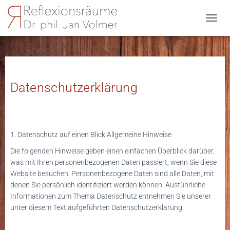
N
A
V
I
G
A
Datenschutzerklärung
T
I
O
N
U
M
1. Datenschutz auf einen Blick
Allgemeine Hinweise
S
Die folgenden Hinweise geben einen einfachen Überblick darüber,
C
was mit Ihren personenbezogenen Daten passiert, wenn Sie diese
H
A
Website besuchen. Personenbezogene Daten sind alle Daten, mit
L
denen Sie persönlich identifiziert werden können. Ausführliche
T
Informationen zum Thema Datenschutz entnehmen Sie unserer
E
unter diesem Text aufgeführten Datenschutzerklärung.
N